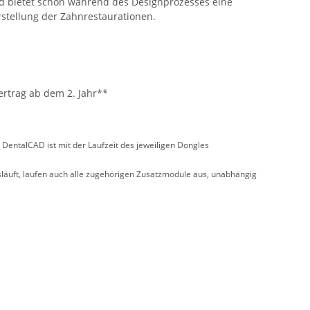
d bietet schon während des Designprozesses eine
rstellung der Zahnrestaurationen.
ertrag ab dem 2. Jahr**
 DentalCAD ist mit der Laufzeit des jeweiligen Dongles
äuft, laufen auch alle zugehörigen Zusatzmodule aus, unabhängig