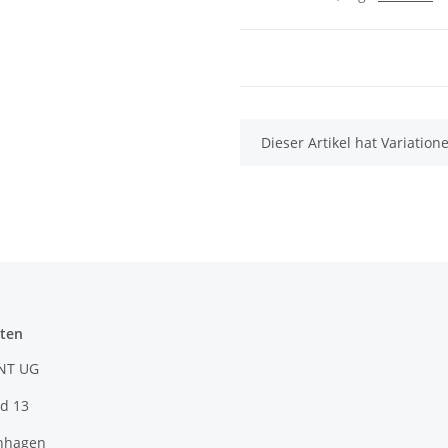
x
Dieser Artikel hat Variatio
ten
NT UG
d 13
nhagen