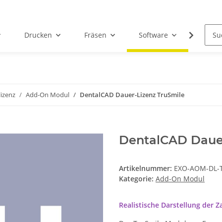
Drucken
Fräsen
Software
Dental
izenz
Add-On Modul
DentalCAD Dauer-Lizenz TruSmile
DentalCAD Dauer
Artikelnummer:
EXO-AOM-DL-
Kategorie:
Add-On Modul
Realistische Darstellung der 