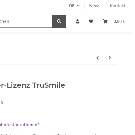
DE
News
Kontakt
 Droid
Implantate
Sale
Bundle
0,00 €
Support
-Lizenz TruSmile
TS
Zahnrestaurationen*