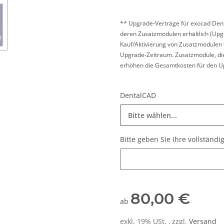
** Upgrade-Verträge für exocad Den
deren Zusatzmodulen erhältlich (Upg
Kauf/Aktivierung von Zusatzmodulen v
Upgrade-Zeitraum. Zusatzmodule, die
erhöhen die Gesamtkosten für den Up
DentalCAD
Bitte wählen...
Bitte geben Sie Ihre vollstän
Bitte geben Sie Ihre vollstän
80,00 €
ab
exkl. 19% USt. , zzgl.
Versand