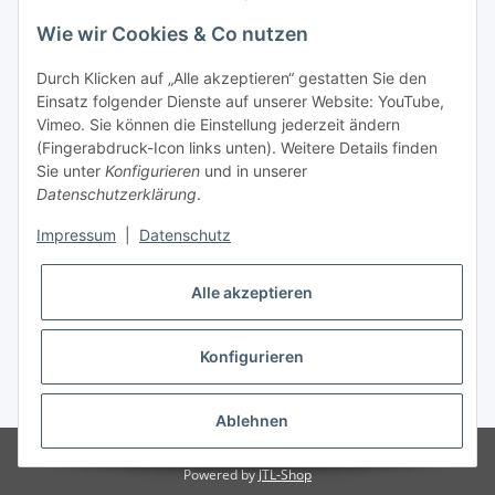
Informationen
Wie wir Cookies & Co nutzen
Kontaktdaten
Durch Klicken auf „Alle akzeptieren“ gestatten Sie den
PROMADENT UG
Einsatz folgender Dienste auf unserer Website: YouTube,
Vimeo. Sie können die Einstellung jederzeit ändern
Im Nordfeld 13
(Fingerabdruck-Icon links unten). Weitere Details finden
Sie unter
Konfigurieren
und in unserer
29336 Nienhagen
Datenschutzerklärung
.
info@promadent.de
Impressum
|
Datenschutz
+49 (0) 5144 / 6980 - 200
Alle akzeptieren
Konfigurieren
* Alle Preise zzgl. gesetzlicher USt., zzgl.
Versand
Ablehnen
© PROMADENT 2025
Powered by
JTL-Shop