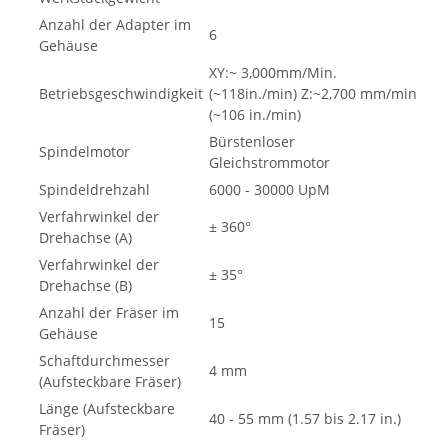
Anzahl der Adapter im
6
Gehäuse
XY:~ 3,000mm/Min.
Betriebsgeschwindigkeit
(~118in./min) Z:~2,700 mm/min
(~106 in./min)
Bürstenloser
Spindelmotor
Gleichstrommotor
Spindeldrehzahl
6000 - 30000 UpM
Verfahrwinkel der
± 360°
Drehachse (A)
Verfahrwinkel der
± 35°
Drehachse (B)
Anzahl der Fräser im
15
Gehäuse
Schaftdurchmesser
4 mm
(Aufsteckbare Fräser)
Länge (Aufsteckbare
40 - 55 mm (1.57 bis 2.17 in.)
Fräser)