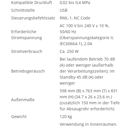
Kompatible Druckluft
0,02 bis 0,4 MPa
Schnittstelle
USB
Steuerungsbefehlssatz
RML-1, NC Code
AC 100 V bis 240 V ± 10 %,
Erforderliche
50/60 Hz
Stromspannung
(Überspannungskategorie II,
IEC60664-1), 2.0A
Stromverbrauch
Ca. 250 W
Bei laufendem Betrieb 70 dB
(A) oder weniger (außerhalb
Betriebsgeräusch
der Verarbeitungszeiten); im
Standby 45 dB (A) oder
weniger
598 mm (B) x 763 mm (T) x 831
mm (H) (34.7 x 26 x 23.6 in.)
Außenmaße
(zusätzlich 150 mm in der Tiefe
für Absaugrohr erforderlich)
Gewicht
120 kg
Verwendung in Innenräumen.