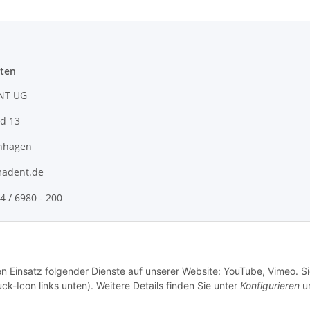
ten
NT UG
d 13
nhagen
adent.de
4 / 6980 - 200
en Einsatz folgender Dienste auf unserer Website: YouTube, Vimeo. S
ck-Icon links unten). Weitere Details finden Sie unter
Konfigurieren
un