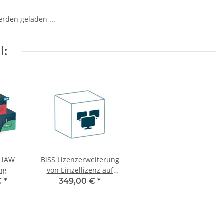
den geladen ...
l:
 iAW
BiSS Lizenzerweiterung
ng
von Einzellizenz auf
Netzwerklizenz
€
*
349,00 €
*