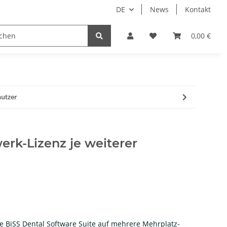
DE
News
Kontakt
 Droid
Implantate
Sale
Bundle
0,00 €
Support
nutzer
rk-Lizenz je weiterer
die BiSS Dental Software Suite auf mehrere Mehrplatz-