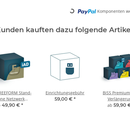
Komponenten wer
Loading...
unden kauften dazu folgende Artike
FREEFORM Stand-
Einrichtungsgebühr
BiSS Premium
one Netzwerk
Verlängeru
59,00 €
*
erlängerung
b
49,90 €
*
ab
59,90 