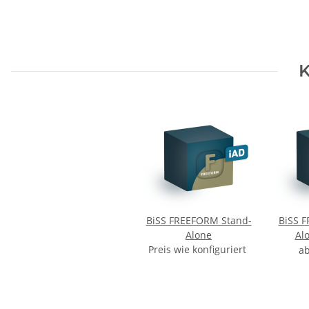
K
BiSS FREEFORM Stand-
BiSS 
Alone
Al
Preis wie konfiguriert
V
a