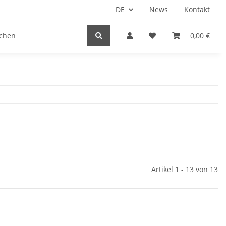
DE
News
Kontakt
 Droid
Implantate
Sale
Bundle
0,00 €
Support
Artikel 1 - 13 von 13