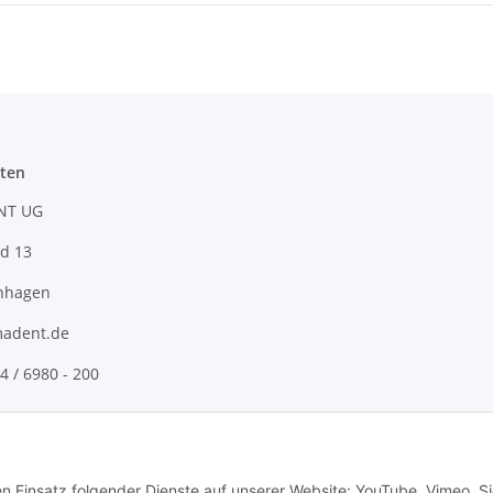
ten
NT UG
d 13
nhagen
adent.de
4 / 6980 - 200
en Einsatz folgender Dienste auf unserer Website: YouTube, Vimeo. S