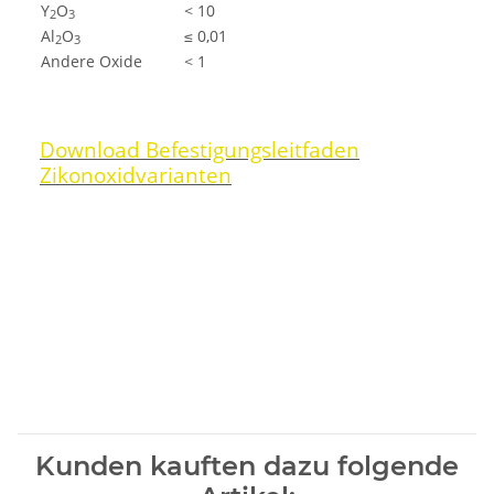
Y
O
< 10
2
3
Al
O
≤
0,01
2
3
Andere Oxide
< 1
Download Befestigungsleitfaden
Zikonoxidvarianten
Kunden kauften dazu folgende