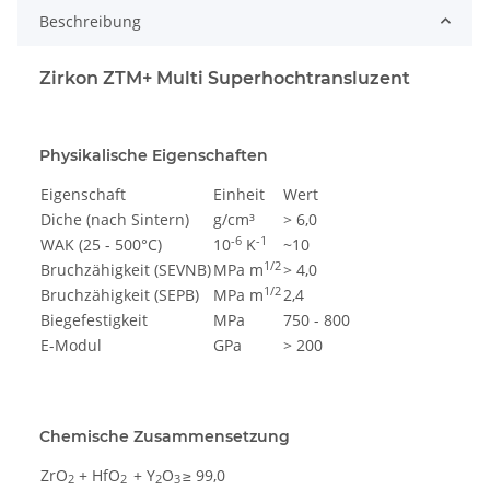
Beschreibung
Zirkon ZTM+ Multi Superhochtransluzent
Physikalische Eigenschaften
Eigenschaft
Einheit
Wert
Diche (nach Sintern)
g/cm³
> 6,0
-6
-1
WAK (25 - 500°C)
10
K
~10
1/2
Bruchzähigkeit (SEVNB)
MPa m
> 4,0
1/2
Bruchzähigkeit (SEPB)
MPa m
2,4
Biegefestigkeit
MPa
750 - 800
E-Modul
GPa
> 200
Chemische Zusammensetzung
ZrO
+ HfO
+ Y
O
≥
99,0
2
2
2
3