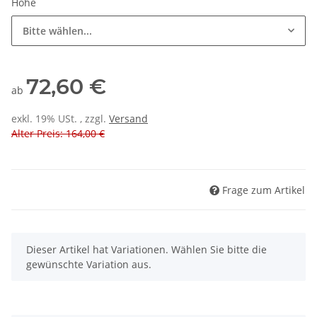
Höhe
Bitte wählen...
72,60 €
ab
exkl. 19% USt. , zzgl.
Versand
Alter Preis: 164,00 €
Frage zum Artikel
x
Dieser Artikel hat Variationen. Wählen Sie bitte die
gewünschte Variation aus.