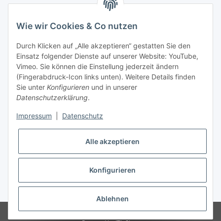
Informationen
Wie wir Cookies & Co nutzen
Kontaktdaten
Durch Klicken auf „Alle akzeptieren“ gestatten Sie den
PROMADENT UG
Einsatz folgender Dienste auf unserer Website: YouTube,
Vimeo. Sie können die Einstellung jederzeit ändern
Im Nordfeld 13
(Fingerabdruck-Icon links unten). Weitere Details finden
Sie unter
Konfigurieren
und in unserer
29336 Nienhagen
Datenschutzerklärung
.
info@promadent.de
Impressum
|
Datenschutz
+49 (0) 5144 / 6980 - 200
Alle akzeptieren
Konfigurieren
* Alle Preise zzgl. gesetzlicher USt., zzgl.
Versand
Ablehnen
© PROMADENT 2025