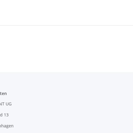
ten
NT UG
d 13
nhagen