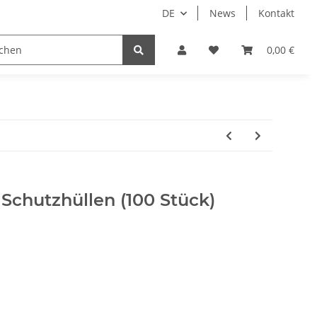
DE
News
Kontakt
 Droid
Implantate
Sale
Bundle
0,00 €
Support
Schutzhüllen (100 Stück)