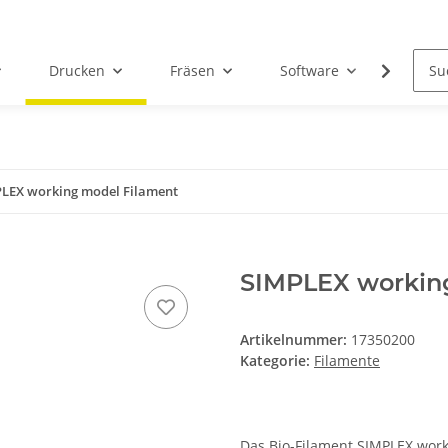
Drucken
Fräsen
Software
Dental
LEX working model Filament
SIMPLEX workin
Artikelnummer:
17350200
Kategorie:
Filamente
Das Bio-Filament SIMPLEX worki