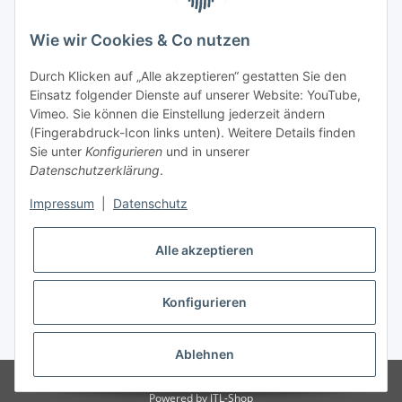
Informationen
Wie wir Cookies & Co nutzen
Kontaktdaten
Durch Klicken auf „Alle akzeptieren“ gestatten Sie den
PROMADENT UG
Einsatz folgender Dienste auf unserer Website: YouTube,
Vimeo. Sie können die Einstellung jederzeit ändern
Im Nordfeld 13
(Fingerabdruck-Icon links unten). Weitere Details finden
Sie unter
Konfigurieren
und in unserer
29336 Nienhagen
Datenschutzerklärung
.
info@promadent.de
Impressum
|
Datenschutz
+49 (0) 5144 / 6980 - 200
Alle akzeptieren
Konfigurieren
* Alle Preise zzgl. gesetzlicher USt., zzgl.
Versand
Ablehnen
© PROMADENT 2025
Powered by
JTL-Shop