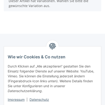
x
Dieser Artikel hat Variationen. Wählen Sie bitte die
gewünschte Variation aus.
Informationen
Wie wir Cookies & Co nutzen
Kontaktdaten
Durch Klicken auf „Alle akzeptieren“ gestatten Sie den
PROMADENT UG
Einsatz folgender Dienste auf unserer Website: YouTube,
Vimeo. Sie können die Einstellung jederzeit ändern
Im Nordfeld 13
(Fingerabdruck-Icon links unten). Weitere Details finden
Sie unter
Konfigurieren
und in unserer
29336 Nienhagen
Datenschutzerklärung
.
info@promadent.de
Impressum
|
Datenschutz