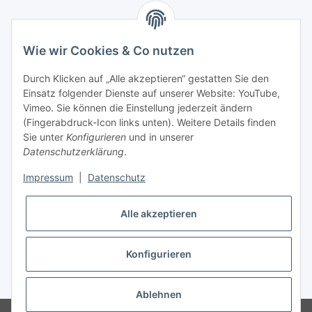
Informationen
Wie wir Cookies & Co nutzen
Kontaktdaten
Durch Klicken auf „Alle akzeptieren“ gestatten Sie den
PROMADENT UG
Einsatz folgender Dienste auf unserer Website: YouTube,
Vimeo. Sie können die Einstellung jederzeit ändern
Im Nordfeld 13
(Fingerabdruck-Icon links unten). Weitere Details finden
Sie unter
Konfigurieren
und in unserer
29336 Nienhagen
Datenschutzerklärung
.
info@promadent.de
Impressum
|
Datenschutz
+49 (0) 5144 / 6980 - 200
Alle akzeptieren
Konfigurieren
* Alle Preise zzgl. gesetzlicher USt., zzgl.
Versand
Ablehnen