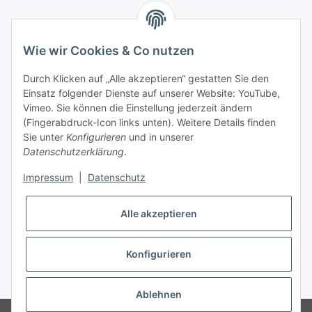
Informationen
Wie wir Cookies & Co nutzen
Kontaktdaten
Durch Klicken auf „Alle akzeptieren“ gestatten Sie den
PROMADENT UG
Einsatz folgender Dienste auf unserer Website: YouTube,
Vimeo. Sie können die Einstellung jederzeit ändern
Im Nordfeld 13
(Fingerabdruck-Icon links unten). Weitere Details finden
Sie unter
Konfigurieren
und in unserer
29336 Nienhagen
Datenschutzerklärung
.
info@promadent.de
Impressum
|
Datenschutz
+49 (0) 5144 / 6980 - 200
Alle akzeptieren
Konfigurieren
* Alle Preise zzgl. gesetzlicher USt., zzgl.
Versand
Ablehnen