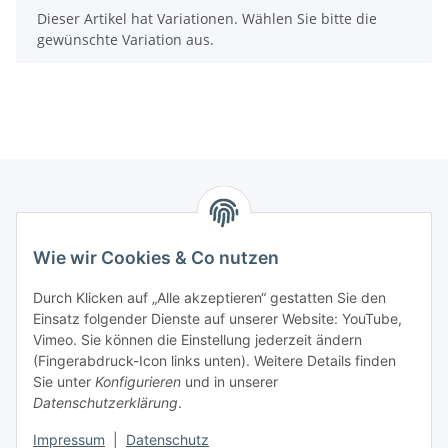
x
Dieser Artikel hat Variationen. Wählen Sie bitte die
gewünschte Variation aus.
Informationen
Wie wir Cookies & Co nutzen
Kontaktdaten
Durch Klicken auf „Alle akzeptieren“ gestatten Sie den
PROMADENT UG
Einsatz folgender Dienste auf unserer Website: YouTube,
Vimeo. Sie können die Einstellung jederzeit ändern
Im Nordfeld 13
(Fingerabdruck-Icon links unten). Weitere Details finden
Sie unter
Konfigurieren
und in unserer
29336 Nienhagen
Datenschutzerklärung
.
info@promadent.de
Impressum
|
Datenschutz