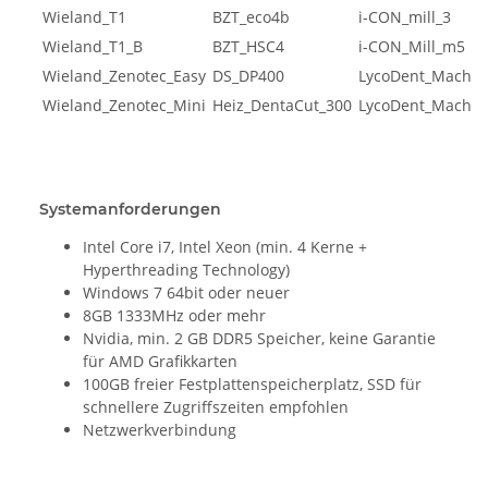
Wieland_T1
BZT_eco4b
i-CON_mill_3
Wieland_T1_B
BZT_HSC4
i-CON_Mill_m5
Wieland_Zenotec_Easy
DS_DP400
LycoDent_Mach5
Wieland_Zenotec_Mini
Heiz_DentaCut_300
LycoDent_Mach5
Systemanforderungen
Intel Core i7, Intel Xeon (min. 4 Kerne +
Hyperthreading Technology)
Windows 7 64bit oder neuer
8GB 1333MHz oder mehr
Nvidia, min. 2 GB DDR5 Speicher, keine Garantie
für AMD Grafikkarten
100GB freier Festplattenspeicherplatz, SSD für
schnellere Zugriffszeiten empfohlen
Netzwerkverbindung