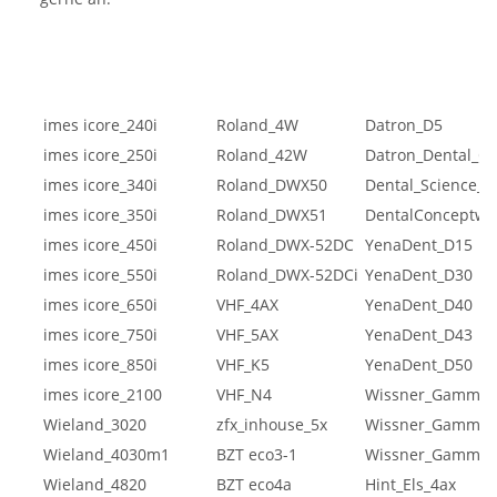
imes icore_240i
Roland_4W
Datron_D5
imes icore_250i
Roland_42W
Datron_Dental_C
imes icore_340i
Roland_DWX50
Dental_Science_D
imes icore_350i
Roland_DWX51
DentalConceptwo
imes icore_450i
Roland_DWX-52DC
YenaDent_D15
imes icore_550i
Roland_DWX-52DCi
YenaDent_D30
imes icore_650i
VHF_4AX
YenaDent_D40
imes icore_750i
VHF_5AX
YenaDent_D43
imes icore_850i
VHF_K5
YenaDent_D50
imes icore_2100
VHF_N4
Wissner_Gamma2
Wieland_3020
zfx_inhouse_5x
Wissner_Gamma2
Wieland_4030m1
BZT eco3-1
Wissner_Gamma3
Wieland_4820
BZT eco4a
Hint_Els_4ax