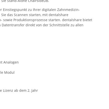
n Sie Stand-Alone ChairsideDB.
er Einstiegspunkt zu Ihrer digitalen Zahnmedizin-
 Sie das Scannen starten, mit dentalshare
sowie Produktionsprozesse starten. dentalshare bietet
atentransfer direkt von der Schnittstelle zu allen
nt Analogen
ile Modul
he Lizenz ab dem 2. Jahr