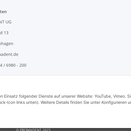
ten
NT UG
d 13
nhagen
adent.de
4 / 6980 - 200
en Einsatz folgender Dienste auf unserer Website: YouTube, Vimeo. S
ck-Icon links unten). Weitere Details finden Sie unter
Konfigurieren
un
© PROMADENT 2025