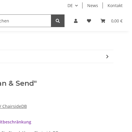
DE
News
Kontakt
 Droid
Implantate
Sale
Bundle
0,00 €
Support
an & Send"
/ ChairsideDB
eitbeschränkung