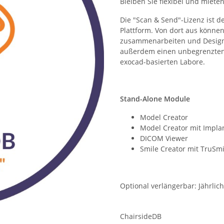
Bleiben Sie flexibel und miete
Die "Scan & Send"-Lizenz ist d
Plattform. Von dort aus können
zusammenarbeiten und Design- 
außerdem einen unbegrenzten D
exocad-basierten Labore.
Stand-Alone Module
Model Creator
Model Creator mit Impla
DICOM Viewer
Smile Creator mit TruSm
Optional verlängerbar: Jährlic
ChairsideDB