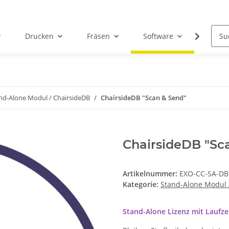
Drucken
Fräsen
Software
Dental
nd-Alone Modul / ChairsideDB
ChairsideDB "Scan & Send"
ChairsideDB "Sc
Artikelnummer:
EXO-CC-SA-DB
Kategorie:
Stand-Alone Modul 
Stand-Alone Lizenz mit Laufz