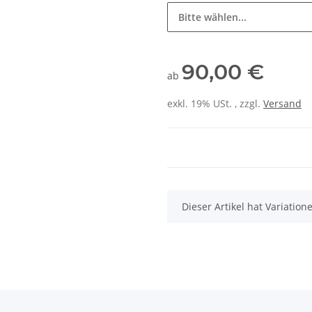
Bitte wählen...
90,00 €
ab
exkl. 19% USt. , zzgl.
Versand
x
Dieser Artikel hat Variatio