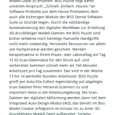
Modell-Datei zu erstellen. BiSS Puzzle folgt damit
unserem Anspruch:
„Schnell. Einfach. Intuitiv.“
an
Software-Produkte aus dem Hause Promadent, dem
auch alle bisherigen Module der BiSS Dental Software
Suite zu Grunde liegen. Durch die vollständige
Automatisierung des digitalen Workflows zur Erstellung
3D-druckfähiger Modell-Dateien mit BiSS Puzzle sind
bisher teilweise noch benötige manuelle Handgriffe
nicht mehr notwendig. Personelle Ressourcen vor allem
von Fachpersonal werden geschont. Werden
beispielsweise in Ihrem Praxis- oder Laboralltag am Tag
15 IO-Scan-Datensätze für den Druck auf- und
vorbereitet, kommen schnell mehr als 160 Minuten
Arbeitszeit pro Tag zusammen. Das sind in der Woche
13 bis 14 wertvolle Stunden Arbeitszeit. BiSS Puzzle
greift per Auto-File-Collect eigenständig auf abgelegte
Scan-Dateien Ihres Intraoral-Scanners zu und
importiert diese in die Arbeitsumgebung. Die Scan-
Dateien der digitalen Abformung werden dann mit dem
Integrated Auto-Design-Modul (iAD), das bereits im Biss
Model-Creator erfolgreich im Einsatz ist, zu einer 3D-
druckfähigen Modell-Datei aufbereitet. Sockeln,