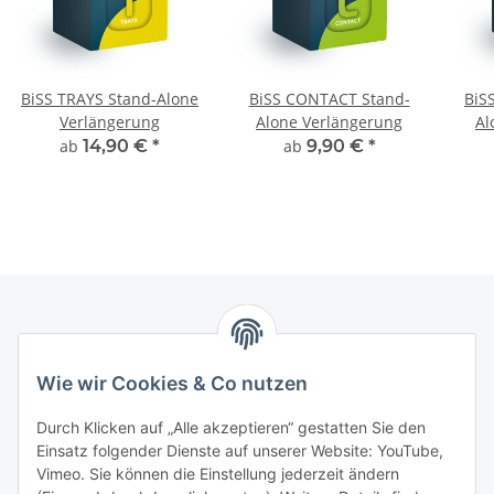
BiSS TRAYS Stand-Alone
BiSS CONTACT Stand-
BiS
Verlängerung
Alone Verlängerung
Al
ab
14,90 €
*
ab
9,90 €
*
Informationen
Wie wir Cookies & Co nutzen
Kontaktdaten
Durch Klicken auf „Alle akzeptieren“ gestatten Sie den
Einsatz folgender Dienste auf unserer Website: YouTube,
PROMADENT UG
Vimeo. Sie können die Einstellung jederzeit ändern
Im Nordfeld 13