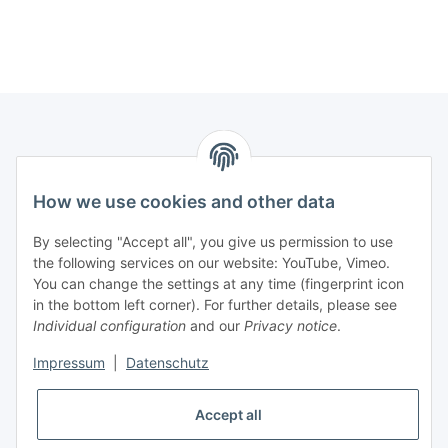
How we use cookies and other data
Contact
PROMADENT UG
By selecting "Accept all", you give us permission to use
the following services on our website: YouTube, Vimeo.
Im Nordfeld 13
You can change the settings at any time (fingerprint icon
in the bottom left corner). For further details, please see
D-29336 Nienhagen (Germany)
Individual configuration
and our
Privacy notice
.
info@promadent.de
Impressum
|
Datenschutz
+49 (0) 5144 / 6980 - 200
Accept all