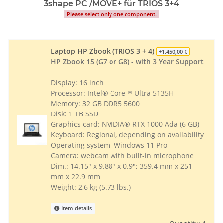
3shape PC /MOVE+ für TRIOS 3+4
Please select only one component.
Laptop HP Zbook (TRIOS 3 + 4)
+1.450,00 €
HP Zbook 15 (G7 or G8) - with 3 Year Support
Display: 16 inch
Processor: Intel® Core™ Ultra 5135H
Memory: 32 GB DDR5 5600
Disk: 1 TB SSD
Graphics card: NVIDIA® RTX 1000 Ada (6 GB)
Keyboard: Regional, depending on availability
Operating system: Windows 11 Pro
Camera: webcam with built-in microphone
Dim.: 14.15" x 9.88" x 0.9"; 359.4 mm x 251
mm x 22.9 mm
Weight: 2,6 kg (5.73 lbs.)
Item details