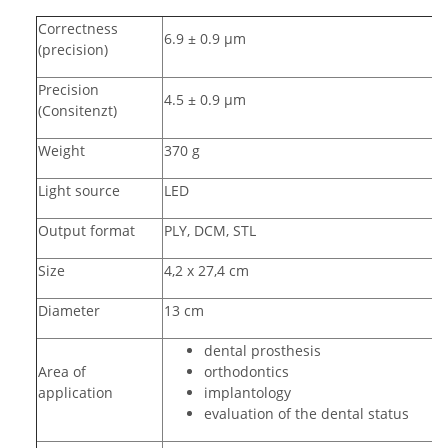
Correctness
6.9 ± 0.9 µm
(precision)
Precision
4.5 ± 0.9 µm
(Consitenzt)
Weight
370 g
Light source
LED
Output format
PLY, DCM, STL
Size
4,2 x 27,4 cm
Diameter
13 cm
dental prosthesis
Area of
orthodontics
application
implantology
evaluation of the dental status